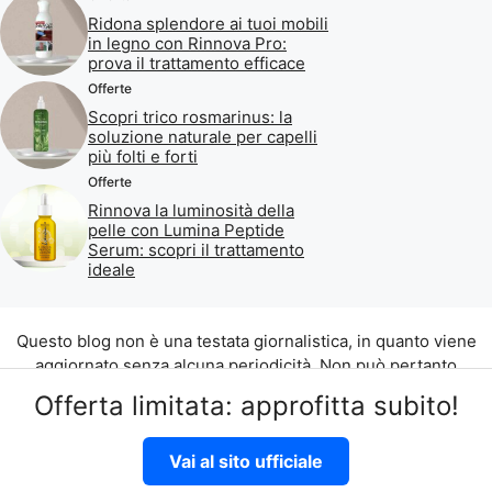
Ridona splendore ai tuoi mobili
in legno con Rinnova Pro:
prova il trattamento efficace
Offerte
Scopri trico rosmarinus: la
soluzione naturale per capelli
più folti e forti
Offerte
Rinnova la luminosità della
pelle con Lumina Peptide
Serum: scopri il trattamento
ideale
Questo blog non è una testata giornalistica, in quanto viene
aggiornato senza alcuna periodicità. Non può pertanto
considerarsi un prodotto editoriale ai sensi della legge n. 62
Offerta limitata: approfitta subito!
del 07.03.2001.
©2026 di Aliados Srl C.da Piana Romana snc, 90010 Lascari
Vai al sito ufficiale
(PA) P.IVA 07262700821
Disclaimer
|
Privacy Policy