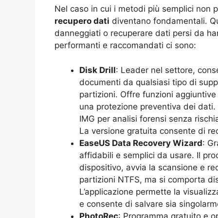
Nel caso in cui i metodi più semplici non po
recupero dati
diventano fondamentali. Que
danneggiati o recuperare dati persi da ha
performanti e raccomandati ci sono:
Disk Drill
: Leader nel settore, conse
documenti da qualsiasi tipo di suppo
partizioni. Offre funzioni aggiunt
una protezione preventiva dei dati. P
IMG per analisi forensi senza rischi
La versione gratuita consente di re
EaseUS Data Recovery Wizard
: Gr
affidabili e semplici da usare. Il pr
dispositivo, avvia la scansione e r
partizioni NTFS, ma si comporta d
L’applicazione permette la visualizz
e consente di salvare sia singolar
PhotoRec
: Programma gratuito e ope