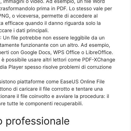
o, immagini o video. Ad esempio, un file Word
trasformandolo prima in PDF. Lo stesso vale per
PNG, o viceversa, permette di accedere al
a efficace quando il danno riguarda solo la
care i dati principali.
: Un file potrebbe non essere leggibile da un
amente funzionante con un altro. Ad esempio,
rti con Google Docs, WPS Office o LibreOffice.
 è possibile usare altri lettori come PDF-XChange
dia Player spesso risolve problemi di corruzione
Esistono piattaforme come EaseUS Online File
no di caricare il file corrotto e tentare una
nare il file coinvolto e avviare la procedura: il
nare tutte le componenti recuperabili.
o professionale