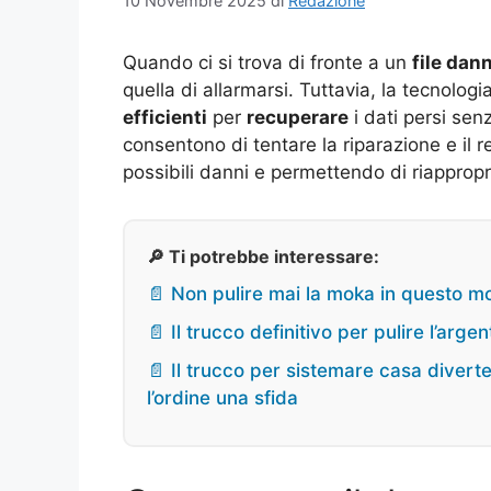
10 Novembre 2025
di
Redazione
Quando ci si trova di fronte a un
file dan
quella di allarmarsi. Tuttavia, la tecnolog
efficienti
per
recuperare
i dati persi se
consentono di tentare la riparazione e il 
possibili danni e permettendo di riappropri
🔎 Ti potrebbe interessare:
📄 Non pulire mai la moka in questo modo
📄 Il trucco definitivo per pulire l’arg
📄 Il trucco per sistemare casa diver
l’ordine una sfida