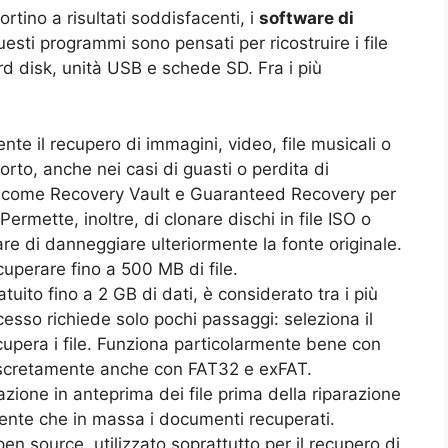
rtino a risultati soddisfacenti, i
software di
sti programmi sono pensati per ricostruire i file
rd disk, unità USB e schede SD. Fra i più
nte il recupero di immagini, video, file musicali o
rto, anche nei casi di guasti o perdita di
ive come Recovery Vault e Guaranteed Recovery per
ermette, inoltre, di clonare dischi in file ISO o
are di danneggiare ulteriormente la fonte originale.
cuperare fino a 500 MB di file.
atuito fino a 2 GB di dati, è considerato tra i più
ocesso richiede solo pochi passaggi: seleziona il
ecupera i file. Funziona particolarmente bene con
iscretamente anche con FAT32 e exFAT.
azione in anteprima dei file prima della riparazione
mente che in massa i documenti recuperati.
n source, utilizzato soprattutto per il recupero di