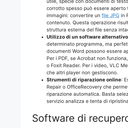
utile, specie con documenti di test
corrotto spesso può essere aperto 
immagini: convertire un
file JPG
in 
contenuto. Questa operazione risult
struttura esterna del file senza intac
Utilizzo di un software alternativo
determinato programma, ma perfett
documenti Word possono essere ape
Per i PDF, se Acrobat non funziona,
o Foxit Reader. Per i video, VLC Me
che altri player non gestiscono.
Strumenti di riparazione online
: 
Repair o OfficeRecovery che permetto
riparazione automatica. Basta selezio
servizio analizza e tenta di ripristi
Software di recuper