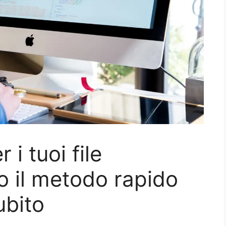
i tuoi file
o il metodo rapido
ubito